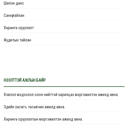
Шилэн данс
Монгол Улс цөлжилт, газрын доройтлыг бууруулах, “Тэрбум мод”
үндэсний хөдөлгөөний хүрээнд
Санхүү тайлан
Эмгэнэл илэрхийлье – МОНГОЛ УЛСЫН ҮЙЛЧИЛГЭЭНИЙ ГАВЬЯАТ
Хөрөнгө оруулалт
АЖИЛТАН БАНЗАРЫН МӨНХЦЭЦЭГ
Аудитын тайлан
Хөдөлмөрийн аюулгүй байдал эрүүл ахуйн заавар, зааварчилгаа –
программ хангамж “Цахим хэлбэрээр олгох тэдгээрийн эрх зүйн
баримт бичиг”-ийн бүрдлийг хангах сургалт боллоо.
НЭЭЛТТЭЙ АЖЛЫН БАЙР
Хэвлэл мэдээлэл олон нийттэй харилцах мэргэжилтэн ажилд авна.
Эдийн засагч, төсөвчин ажилд авна.
Хөрөнгө оруулалтын мэргэжилтэн ажилд авна.