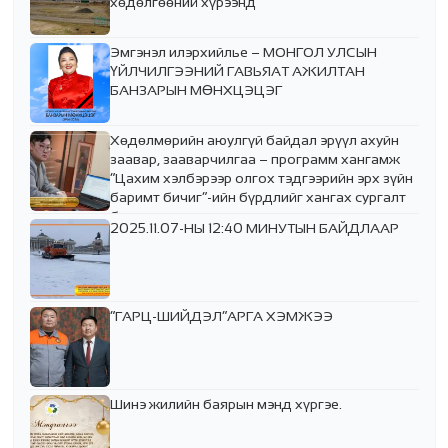
хөдөлгөөний хүрээнд
Эмгэнэл илэрхийлье – МОНГОЛ УЛСЫН
ҮЙЛЧИЛГЭЭНИЙ ГАВЬЯАТ АЖИЛТАН
БАНЗАРЫН МӨНХЦЭЦЭГ
Хөдөлмөрийн аюулгүй байдал эрүүл ахуйн
заавар, зааварчилгаа – программ хангамж
“Цахим хэлбэрээр олгох тэдгээрийн эрх зүйн
баримт бичиг”-ийн бүрдлийг хангах сургалт
боллоо.
2025.11.07-НЫ 12:40 МИНУТЫН БАЙДЛААР
“ГАРЦ-ШИЙДЭЛ”АРГА ХЭМЖЭЭ
Шинэ жилийн баярын мэнд хүргэе.