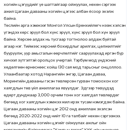
хогийн цэгүүдийг үе шаттайгаар ойжуулах, нөхөн сэргээх
ажил Цагаан давааны хогийн цэгээс албан ёсоор эхэлж
байна.
Төслийн арга хэмжээг Монгол Улсын Ерөнхийлөгч нээж хэлсэн
үгэндээ хөрс эрүүл бол хүнс эрүүл, хүнс эрүүл бол хүн эрүүл
байна. Хөрсөө алдах нь тусгаар тогтнолоо алдаж буйтай
агаар нэг. Тиймээс хөрсний бохирдлыг арилгах, цөлжилтийг
бууруулж, уур амьсгалын өөрчлөлтийг сааруулахад иргэн бүр
хичээл зүтгэлтэй оролцох учиртай. Тэрбум мод үндэсний
хөдөлгөөн өрнөснөөс хойш 130 сая мод тарьсныг онцоллоо.
Улаанбаатар хотод Нарангийн энгэр, Цагаан даваа,
Морингийн давааны гэсэн төвлөрсөн гурван томоохон хог
хаягдлын төв үйл ажиллагаа явуулдаг. Эдгээр төвүүдэд
өдөрт дунджаар 3,000 орчим тонн хог хаягдал төвлөрдөг
бөгөөд хог хаягдлын хэмжээ жил ирэх тусам нэмэгдэж байна.
Цагаан давааны хогийн цэг 2012 онд ажиллаж эхэлсэн
бөгөөд 2020-2022 онд нийт 10 га талбайг нөхөн сэргээжээ.
Цагаан давааны хогийн цэгийг ойжуулах ажлыг ойн
мэргэжлийн байгууллага “Хамтын төгөл” ХХК-ийн инженер,