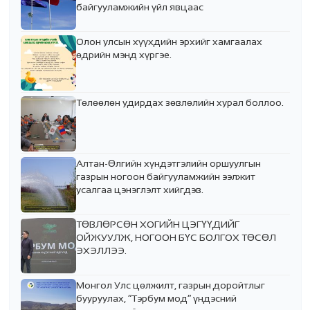
байгууламжийн үйл явцаас
Олон улсын хүүхдийн эрхийг хамгаалах
өдрийн мэнд хүргэе.
Төлөөлөн удирдах зөвлөлийн хурал боллоо.
Алтан-Өлгийн хүндэтгэлийн оршуулгын
газрын ногоон байгууламжийн ээлжит
усалгаа цэнэглэлт хийгдэв.
ТӨВЛӨРСӨН ХОГИЙН ЦЭГҮҮДИЙГ
ОЙЖУУЛЖ, НОГООН БҮС БОЛГОХ ТӨСӨЛ
ЭХЭЛЛЭЭ.
Монгол Улс цөлжилт, газрын доройтлыг
бууруулах, “Тэрбум мод” үндэсний