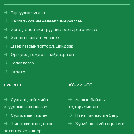
Тэргүүлэх чиглэл
Байгаль орчны нөлөөллийн үнэлгээ
Иргэд, олон нийт рүү чиглэсэн арга хэмжээ
Хяналт шалгалт үнэлгээ
Дээд газрын тогтоол, шийдвэр
Өргөдөл, гомдол, шийдвэрлэлт
Төлөвлөгөө
Тайлан
СУРГАЛТ
ХҮНИЙ НӨӨЦ
Сургалт, нийгмийн
Ажлын байрны
асуудлын төлөвлөгөө
тодорхойлолт
Сургалтын тайлан
Нээлттэй ажлын байр
Шинэ ажилтны дасан
Хүний нөөцийн стратеги
зохицох хөтөлбөр