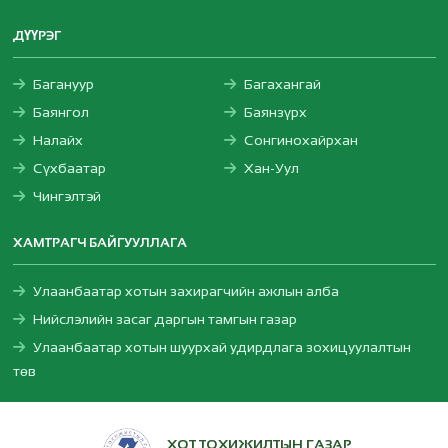
ДҮҮРЭГ
Багануур
Багахангай
Баянгол
Баянзүрх
Налайх
Сонгинохайрхан
Сүхбаатар
Хан-Уул
Чингэлтэй
ХАМТРАГЧ БАЙГУУЛЛАГА
Улаанбаатар хотын захирагчийн ажлын алба
Нийслэлийн засаг даргын тамгын газар
Улаанбаатар хотын шуурхай удирдлага зохицуулалтын
төв
ХОТ ТОХИЖИЛТЫН ГАЗАР