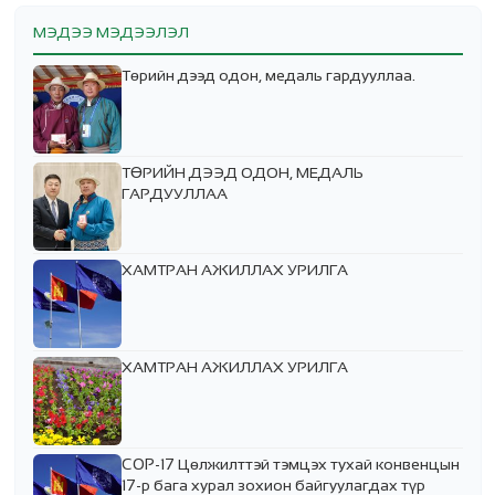
МЭДЭЭ МЭДЭЭЛЭЛ
Төрийн дээд одон, медаль гардууллаа.
ТӨРИЙН ДЭЭД ОДОН, МЕДАЛЬ
ГАРДУУЛЛАА
ХАМТРАН АЖИЛЛАХ УРИЛГА
ХАМТРАН АЖИЛЛАХ УРИЛГА
COP-17 Цөлжилттэй тэмцэх тухай конвенцын
17-р бага хурал зохион байгуулагдах түр