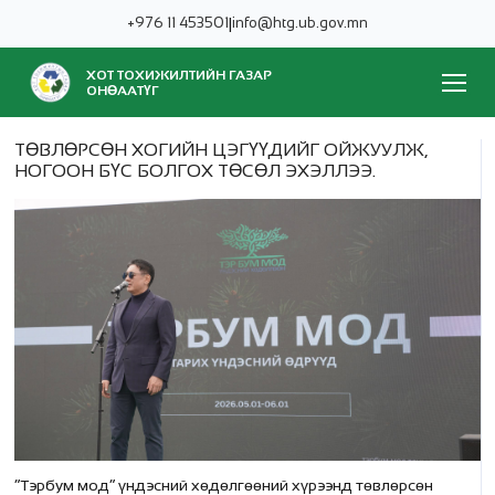
+976 11 453501
|
info@htg.ub.gov.mn
ХОТ ТОХИЖИЛТИЙН ГАЗАР
ОНӨААТҮГ
ТӨВЛӨРСӨН ХОГИЙН ЦЭГҮҮДИЙГ ОЙЖУУЛЖ,
НОГООН БҮС БОЛГОХ ТӨСӨЛ ЭХЭЛЛЭЭ.
“Тэрбум мод” үндэсний хөдөлгөөний хүрээнд төвлөрсөн