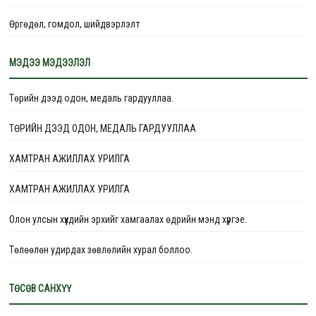
Өргөдөл, гомдол, шийдвэрлэлт
Төлөвлөгөө
МЭДЭЭ МЭДЭЭЛЭЛ
Тайлан
Төрийн дээд одон, медаль гардууллаа.
ТӨРИЙН ДЭЭД ОДОН, МЕДАЛЬ ГАРДУУЛЛАА
ХАМТРАН АЖИЛЛАХ УРИЛГА
ХАМТРАН АЖИЛЛАХ УРИЛГА
Олон улсын хүүхдийн эрхийг хамгаалах өдрийн мэнд хүргэе.
Төлөөлөн удирдах зөвлөлийн хурал боллоо.
ТӨВЛӨРСӨН ХОГИЙН ЦЭГҮҮДИЙГ ОЙЖУУЛЖ, НОГООН БҮС БОЛГОХ
ТӨСӨВ САНХҮҮ
ТӨСӨЛ ЭХЭЛЛЭЭ.