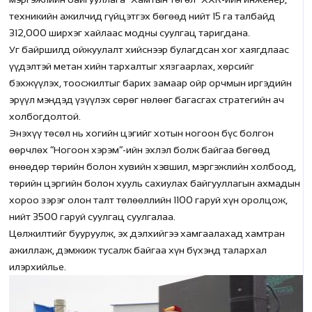
техникийн ажилчид гүйцэтгэх бөгөөд нийт 15 га талбайд
312,000 ширхэг хайлаас модны суулгац таригдана.
Уг байршилд ойжуулалт хийснээр булагдсан хог хаягдлаас
үүдэлтэй метан хийн тархалтыг хязгаарлах, хөрсийг
бэхжүүлэх, тоосжилтыг барих замаар ойр орчмын иргэдийн
эрүүл мэндэд үзүүлэх сөрөг нөлөөг багасгах стратегийн ач
холбогдолтой.
Энэхүү төсөл нь хогийн цэгийг хотын ногоон бүс болгон
өөрчлөх “Ногоон хэрэм”-ийн эхлэл болж байгаа бөгөөд
өнөөдөр төрийн болон хувийн хэвшил, мэргэжлийн холбоод,
төрийн цэргийн болон хууль сахиулах байгууллагын ахмадын
хороо зэрэг олон талт төлөөллийн 1100 гаруй хүн оролцож,
нийт 3500 гаруй суулгац суулгалаа.
Цөлжилтийг бууруулж, эх дэлхийгээ хамгаалахад хамтран
ажиллаж, дэмжиж тусалж байгаа хүн бүхэнд талархал
илэрхийлье.