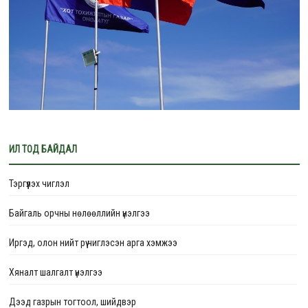
ИЛ ТОД БАЙДАЛ
Тэргүүлэх чиглэл
Байгаль орчны нөлөөллийн үнэлгээ
Иргэд, олон нийт рүү чиглэсэн арга хэмжээ
Хяналт шалгалт үнэлгээ
Дээд газрын тогтоол, шийдвэр