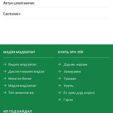
Автын цахилгаанчин
Сантехникч
МЭДЭЭ МЭДЭЭЛЭЛ
ХУУЛЬ ЭРХ ЗҮЙ
Видео мэдээлэл
Дүрэм, журам
Диспетчерийн мэдээ
Захирамж
Монгол бичиг
Тушаал
Мэдээ мэдээлэл
Хууль
Үйл ажиллагаа
Ёс зүйн дэд хороо
Гэрээ
ИЛ ТОД БАЙДАЛ