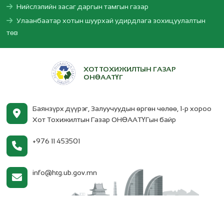
Нийслэлийн засаг даргын тамгын газар
Улаанбаатар хотын шуурхай удирдлага зохицуулалтын
төв
ХОТ ТОХИЖИЛТЫН ГАЗАР
ОНӨААТҮГ
Баянзүрх дүүрэг, Залуучуудын өргөн чөлөө, 1-р хороо
Хот Тохижилтын Газар ОНӨААТҮГын байр
+976 11 453501
info@htg.ub.gov.mn
2026 © Зохиогчийн эрх хуулиар хамгаалагдсан.