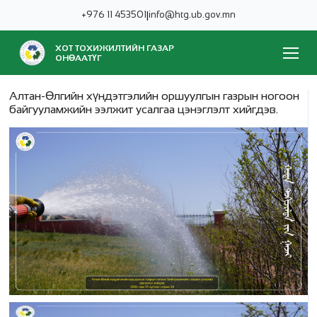
+976 11 453501
|
info@htg.ub.gov.mn
ХОТ ТОХИЖИЛТИЙН ГАЗАР
ОНӨААТҮГ
Алтан-Өлгийн хүндэтгэлийн оршуулгын газрын ногоон
байгууламжийн ээлжит усалгаа цэнэглэлт хийгдэв.