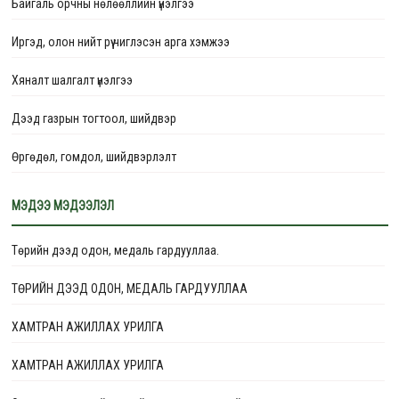
Байгаль орчны нөлөөллийн үнэлгээ
Иргэд, олон нийт рүү чиглэсэн арга хэмжээ
Хяналт шалгалт үнэлгээ
Дээд газрын тогтоол, шийдвэр
Өргөдөл, гомдол, шийдвэрлэлт
Төлөвлөгөө
МЭДЭЭ МЭДЭЭЛЭЛ
Тайлан
Төрийн дээд одон, медаль гардууллаа.
ТӨРИЙН ДЭЭД ОДОН, МЕДАЛЬ ГАРДУУЛЛАА
ХАМТРАН АЖИЛЛАХ УРИЛГА
ХАМТРАН АЖИЛЛАХ УРИЛГА