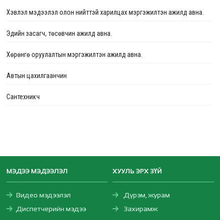
Хэвлэл мэдээлэл олон нийттэй харилцах мэргэжилтэн ажилд авна.
Эдийн засагч, төсөвчин ажилд авна.
Хөрөнгө оруулалтын мэргэжилтэн ажилд авна.
Автын цахилгаанчин
Сантехникч
МЭДЭЭ МЭДЭЭЛЭЛ
ХУУЛЬ ЭРХ ЗҮЙ
Видео мэдээлэл
Дүрэм, журам
Диспетчерийн мэдээ
Захирамж