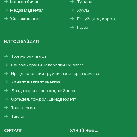
Монгол бичиг
Тушаал
Мэдээ мэдээлэл
Хууль
Үйл ажиллагаа
Ёс зүйн дэд хороо
Гэрээ
ИЛ ТОД БАЙДАЛ
Тэргүүлэх чиглэл
Байгаль орчны нөлөөллийн үнэлгээ
Иргэд, олон нийт рүү чиглэсэн арга хэмжээ
Хяналт шалгалт үнэлгээ
Дээд газрын тогтоол, шийдвэр
Өргөдөл, гомдол, шийдвэрлэлт
Төлөвлөгөө
Тайлан
СУРГАЛТ
ХҮНИЙ НӨӨЦ