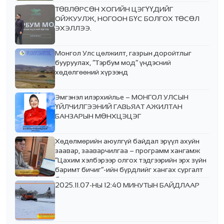
ТӨВЛӨРСӨН ХОГИЙН ЦЭГҮҮДИЙГ
ОЙЖУУЛЖ, НОГООН БҮС БОЛГОХ ТӨСӨЛ
ЭХЭЛЛЭЭ.
Монгол Улс цөлжилт, газрын доройтлыг
бууруулах, “Тэрбум мод” үндэсний
хөдөлгөөний хүрээнд
Эмгэнэл илэрхийлье – МОНГОЛ УЛСЫН
ҮЙЛЧИЛГЭЭНИЙ ГАВЬЯАТ АЖИЛТАН
БАНЗАРЫН МӨНХЦЭЦЭГ
Хөдөлмөрийн аюулгүй байдал эрүүл ахуйн
заавар, зааварчилгаа – программ хангамж
“Цахим хэлбэрээр олгох тэдгээрийн эрх зүйн
баримт бичиг”-ийн бүрдлийг хангах сургалт
боллоо.
2025.11.07-НЫ 12:40 МИНУТЫН БАЙДЛААР