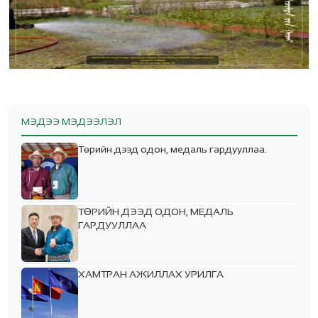
МЭДЭЭ МЭДЭЭЛЭЛ
Төрийн дээд одон, медаль гардууллаа.
ТӨРИЙН ДЭЭД ОДОН, МЕДАЛЬ
ГАРДУУЛЛАА
ХАМТРАН АЖИЛЛАХ УРИЛГА