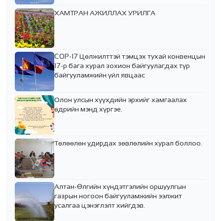
ХАМТРАН АЖИЛЛАХ УРИЛГА
COP-17 Цөлжилттэй тэмцэх тухай конвенцын
17-р бага хурал зохион байгуулагдах түр
байгууламжийн үйл явцаас
Олон улсын хүүхдийн эрхийг хамгаалах
өдрийн мэнд хүргэе.
Төлөөлөн удирдах зөвлөлийн хурал боллоо.
Алтан-Өлгийн хүндэтгэлийн оршуулгын
газрын ногоон байгууламжийн ээлжит
усалгаа цэнэглэлт хийгдэв.