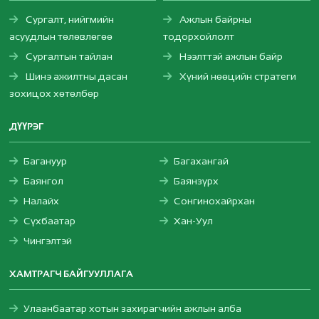
Сургалт, нийгмийн
Ажлын байрны
асуудлын төлөвлөгөө
тодорхойлолт
Сургалтын тайлан
Нээлттэй ажлын байр
Шинэ ажилтны дасан
Хүний нөөцийн стратеги
зохицох хөтөлбөр
ДҮҮРЭГ
Багануур
Багахангай
Баянгол
Баянзүрх
Налайх
Сонгинохайрхан
Сүхбаатар
Хан-Уул
Чингэлтэй
ХАМТРАГЧ БАЙГУУЛЛАГА
Улаанбаатар хотын захирагчийн ажлын алба