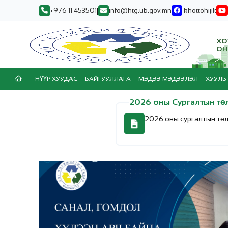
+976 11 453501
|
info@htg.ub.gov.mn
khottohijilt
ХО
ОН
НҮҮР ХУУДАС
БАЙГУУЛЛАГА
МЭДЭЭ МЭДЭЭЛЭЛ
ХУУЛЬ 
2026 оны Сургалтын тө
2026 оны сургалтын тө