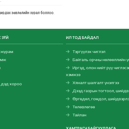
.
дирдах зөвлөлийн хурал боллоо.
ХОГИЙН ЦЭГҮҮДИЙГ ОЙЖУУЛЖ,
 БОЛГОХ ТӨСӨЛ ЭХЭЛЛЭЭ.
 ЗҮЙ
ИЛ ТОД БАЙДАЛ
 цөлжилт, газрын доройтлыг
“Тэрбум мод” үндэсний хөдөлгөөний
 журам
Тэргүүлэх чиглэл
амж
Байгаль орчны нөлөөллийн ү
л
Иргэд, олон нийт рүү чиглэсэ
эрхийлье – МОНГОЛ УЛСЫН
хэмжээ
НИЙ ГАВЬЯАТ АЖИЛТАН БАНЗАРЫН
Г
Хяналт шалгалт үнэлгээ
н дэд хороо
Дээд газрын тогтоол, шийдв
н аюулгүй байдал эрүүл ахуйн
Өргөдөл, гомдол, шийдвэрл
аварчилгаа – программ хангамж
эрээр олгох тэдгээрийн эрх зүйн
Төлөвлөгөө
г”-ийн бүрдлийг хангах сургалт
Тайлан
ХАМТРАГЧ БАЙГУУЛЛАГА