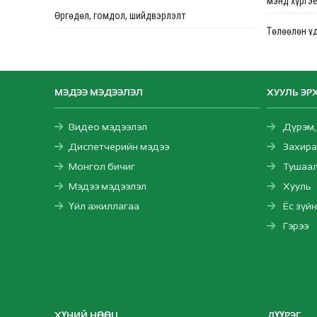
мэнд хүргэе
Өргөдөл, гомдол, шийдвэрлэлт
Төлөөлөн у
Төлөвлөгөө
ТӨВЛӨРСӨН 
Тайлан
НОГООН БҮС
МЭДЭЭ МЭДЭЭЛЭЛ
ХУУЛЬ ЭРХ
Монгол Улс
бууруулах, 
Видео мэдээлэл
Дүрэм,
хүрээнд
Диспетчерийн мэдээ
Захир
Монгол бичиг
Тушаа
Эмгэнэл ил
ҮЙЛЧИЛГЭЭ
Мэдээ мэдээлэл
Хууль
МӨНХЦЭЦЭ
Үйл ажиллагаа
Ёс зүй
Гэрээ
Хөдөлмөрий
заавар, за
“Цахим хэлб
баримт бичи
боллоо.
ХҮНИЙ НӨӨЦ
ДҮҮРЭГ