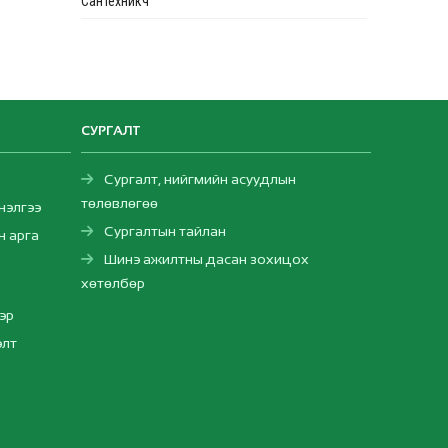
Сантехникч
СУРГАЛТ
Сургалт, нийгмийн асуудлын
төлөвлөгөө
нэлгээ
Сургалтын тайлан
н арга
Шинэ ажилтны дасан зохицох
хөтөлбөр
эр
элт