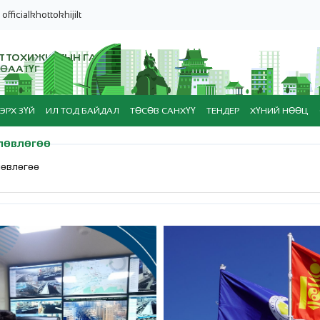
officialkhottokhijilt
Т ТОХИЖИЛТЫН ГАЗАР
ӨААТҮГ
ЭРХ ЗҮЙ
ИЛ ТОД БАЙДАЛ
ТӨСӨВ САНХҮҮ
ТЕНДЕР
ХҮНИЙ НӨӨЦ
лөвлөгөө
лөвлөгөө