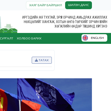
ШИЛЭН ДАНС
ХАЯГ БАЙР БАЙРШИЛ
ИРГЭДИЙН АЯ ТУХТАЙ, ЭРҮҮЛ ОРЧИНД АМЬДРАХ АЖИЛЛАХ
НӨХЦӨЛИЙГ ХАНГАЖ, ХОТЫН ӨНГӨ ТӨРХИЙГ ОРЧИН ҮЕИЙН
ХӨГЖЛИЙН ӨНДӨР ТҮВШИНД ХҮРГЭНЭ
ENGLISH
СУРГАЛТ
ХОЛБОО БАРИХ
ТАТАХ