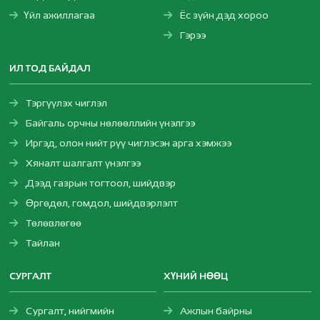
Үйл ажиллагаа
Ёс зүйн дэд хороо
Гэрээ
ИЛ ТОД БАЙДАЛ
Тэргүүлэх чиглэл
Байгаль орчны нөлөөллийн үнэлгээ
Иргэд, олон нийт рүү чиглэсэн арга хэмжээ
Хяналт шалгалт үнэлгээ
Дээд газрын тогтоол, шийдвэр
Өргөдөл, гомдол, шийдвэрлэлт
Төлөвлөгөө
Тайлан
СУРГАЛТ
ХҮНИЙ НӨӨЦ
Сургалт, нийгмийн
Ажлын байрны