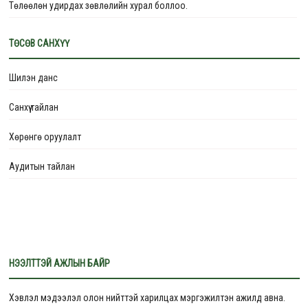
Төлөөлөн удирдах зөвлөлийн хурал боллоо.
ТӨВЛӨРСӨН ХОГИЙН ЦЭГҮҮДИЙГ ОЙЖУУЛЖ, НОГООН БҮС БОЛГОХ
ТӨСӨВ САНХҮҮ
ТӨСӨЛ ЭХЭЛЛЭЭ.
Шилэн данс
Монгол Улс цөлжилт, газрын доройтлыг бууруулах, “Тэрбум мод”
үндэсний хөдөлгөөний хүрээнд
Санхүү тайлан
Эмгэнэл илэрхийлье – МОНГОЛ УЛСЫН ҮЙЛЧИЛГЭЭНИЙ ГАВЬЯАТ
Хөрөнгө оруулалт
АЖИЛТАН БАНЗАРЫН МӨНХЦЭЦЭГ
Аудитын тайлан
Хөдөлмөрийн аюулгүй байдал эрүүл ахуйн заавар, зааварчилгаа –
программ хангамж “Цахим хэлбэрээр олгох тэдгээрийн эрх зүйн
баримт бичиг”-ийн бүрдлийг хангах сургалт боллоо.
НЭЭЛТТЭЙ АЖЛЫН БАЙР
Хэвлэл мэдээлэл олон нийттэй харилцах мэргэжилтэн ажилд авна.