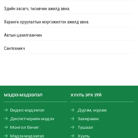
Эдийн засагч, төсөвчин ажилд авна.
Хөрөнгө оруулалтын мэргэжилтэн ажилд авна.
Автын цахилгаанчин
Сантехникч
МЭДЭЭ МЭДЭЭЛЭЛ
ХУУЛЬ ЭРХ ЗҮЙ
Видео мэдээлэл
Дүрэм, журам
Диспетчерийн мэдээ
Захирамж
Монгол бичиг
Тушаал
Мэдээ мэдээлэл
Хууль