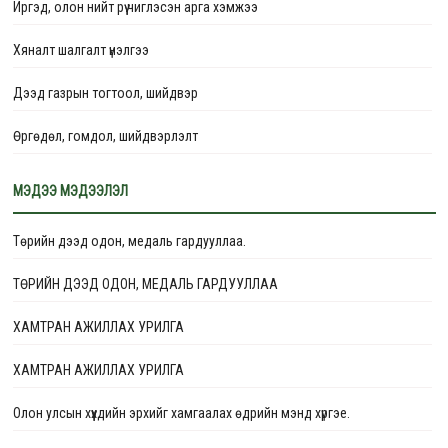
Иргэд, олон нийт рүү чиглэсэн арга хэмжээ
Хяналт шалгалт үнэлгээ
Дээд газрын тогтоол, шийдвэр
Өргөдөл, гомдол, шийдвэрлэлт
Төлөвлөгөө
МЭДЭЭ МЭДЭЭЛЭЛ
Тайлан
Төрийн дээд одон, медаль гардууллаа.
ТӨРИЙН ДЭЭД ОДОН, МЕДАЛЬ ГАРДУУЛЛАА
ХАМТРАН АЖИЛЛАХ УРИЛГА
ХАМТРАН АЖИЛЛАХ УРИЛГА
Олон улсын хүүхдийн эрхийг хамгаалах өдрийн мэнд хүргэе.