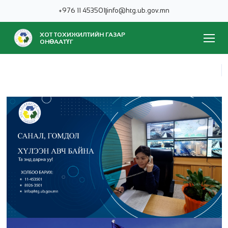
+976 11 453501
|
info@htg.ub.gov.mn
ХОТ ТОХИЖИЛТИЙН ГАЗАР
ОНӨААТҮГ