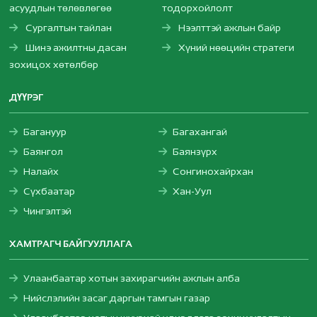
асуудлын төлөвлөгөө
тодорхойлолт
Сургалтын тайлан
Нээлттэй ажлын байр
Шинэ ажилтны дасан
Хүний нөөцийн стратеги
зохицох хөтөлбөр
ДҮҮРЭГ
Багануур
Багахангай
Баянгол
Баянзүрх
Налайх
Сонгинохайрхан
Сүхбаатар
Хан-Уул
Чингэлтэй
ХАМТРАГЧ БАЙГУУЛЛАГА
Улаанбаатар хотын захирагчийн ажлын алба
Нийслэлийн засаг даргын тамгын газар