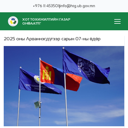
+976 11 453501
|
info@htg.ub.gov.mn
ХОТ ТОХИЖИЛТИЙН ГАЗАР
ОНӨААТҮГ
2025 оны Арваннэгдүгээр сарын 07-ны өдөр