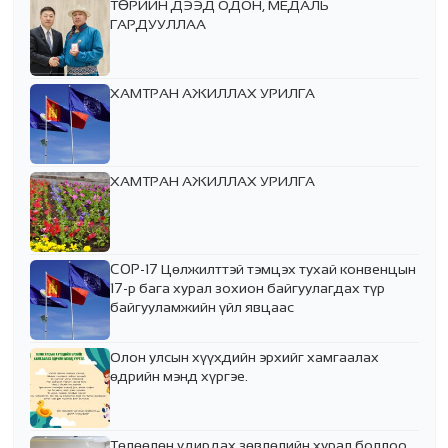
ТӨРИЙН ДЭЭД ОДОН, МЕДАЛЬ
ГАРДУУЛЛАА
ХАМТРАН АЖИЛЛАХ УРИЛГА
ХАМТРАН АЖИЛЛАХ УРИЛГА
COP-17 Цөлжилттэй тэмцэх тухай конвенцын
17-р бага хурал зохион байгуулагдах түр
байгууламжийн үйл явцаас
Олон улсын хүүхдийн эрхийг хамгаалах
өдрийн мэнд хүргэе.
Төлөөлөн удирдах зөвлөлийн хурал боллоо.