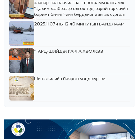
заавар, зааварчилгаа – программ хангамж
“Цахим хэлбэрээр олгох тэдгээрийн эрх зүйн
баримт бичиг”-ийн бүрдлийг хангах сургалт
боллоо.
2025.11.07-НЫ 12:40 МИНУТЫН БАЙДЛААР
“ГАРЦ-ШИЙДЭЛ”АРГА ХЭМЖЭЭ
Шинэ жилийн баярын мэнд хүргэе.