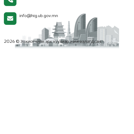
info@htg.ub.gov.mn
2026 © Зохиогчийн эрх хуулиар хамгаалагдсан.