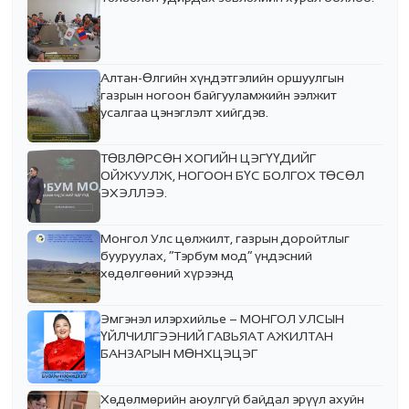
Алтан-Өлгийн хүндэтгэлийн оршуулгын
газрын ногоон байгууламжийн ээлжит
усалгаа цэнэглэлт хийгдэв.
ТӨВЛӨРСӨН ХОГИЙН ЦЭГҮҮДИЙГ
ОЙЖУУЛЖ, НОГООН БҮС БОЛГОХ ТӨСӨЛ
ЭХЭЛЛЭЭ.
Монгол Улс цөлжилт, газрын доройтлыг
бууруулах, “Тэрбум мод” үндэсний
хөдөлгөөний хүрээнд
Эмгэнэл илэрхийлье – МОНГОЛ УЛСЫН
ҮЙЛЧИЛГЭЭНИЙ ГАВЬЯАТ АЖИЛТАН
БАНЗАРЫН МӨНХЦЭЦЭГ
Хөдөлмөрийн аюулгүй байдал эрүүл ахуйн