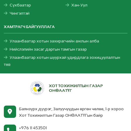
Сүхбаатар
Хан-Уул
Чингэлтэй
ХАМТРАГЧ БАЙГУУЛЛАГА
Улаанбаатар хотын захирагчийн ажлын алба
Нийслэлийн засаг даргын тамгын газар
Улаанбаатар хотын шуурхай удирдлага зохицуулалтын
төв
ХОТ ТОХИЖИЛТЫН ГАЗАР
ОНӨААТҮГ
Баянзүрх дүүрэг, Залуучуудын өргөн чөлөө, 1-р хороо
Хот Тохижилтын Газар ОНӨААТҮГын байр
+976 11 453501