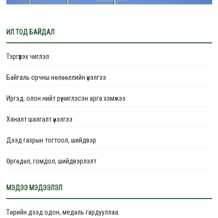
ИЛ ТОД БАЙДАЛ
Тэргүүлэх чиглэл
Байгаль орчны нөлөөллийн үнэлгээ
Иргэд, олон нийт рүү чиглэсэн арга хэмжээ
Хяналт шалгалт үнэлгээ
Дээд газрын тогтоол, шийдвэр
Өргөдөл, гомдол, шийдвэрлэлт
Төлөвлөгөө
МЭДЭЭ МЭДЭЭЛЭЛ
Тайлан
Төрийн дээд одон, медаль гардууллаа.