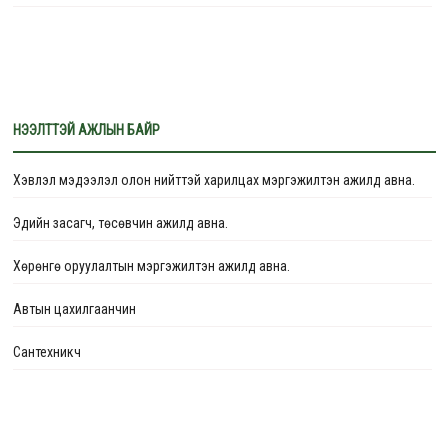
программ хангамж “Цахим хэлбэрээр олгох тэдгээрийн эрх зүйн
баримт бичиг”-ийн бүрдлийг хангах сургалт боллоо.
НЭЭЛТТЭЙ АЖЛЫН БАЙР
Хэвлэл мэдээлэл олон нийттэй харилцах мэргэжилтэн ажилд авна.
Эдийн засагч, төсөвчин ажилд авна.
Хөрөнгө оруулалтын мэргэжилтэн ажилд авна.
Автын цахилгаанчин
Сантехникч