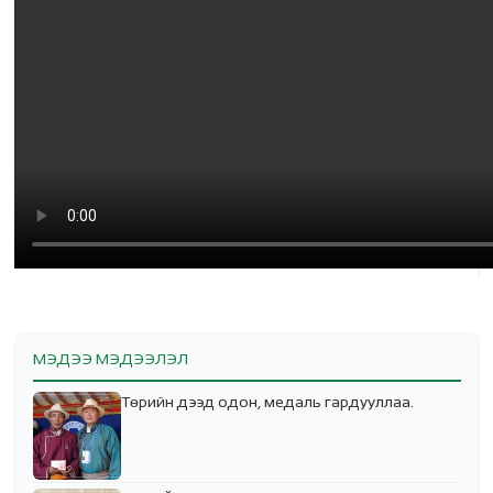
МЭДЭЭ МЭДЭЭЛЭЛ
Төрийн дээд одон, медаль гардууллаа.