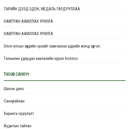
ТӨРИЙН ДЭЭД ОДОН, МЕДАЛЬ ГАРДУУЛЛАА
ХАМТРАН АЖИЛЛАХ УРИЛГА
ХАМТРАН АЖИЛЛАХ УРИЛГА
Олон улсын хүүхдийн эрхийг хамгаалах өдрийн мэнд хүргэе.
Төлөөлөн удирдах зөвлөлийн хурал боллоо.
ТӨВЛӨРСӨН ХОГИЙН ЦЭГҮҮДИЙГ ОЙЖУУЛЖ, НОГООН БҮС БОЛГОХ
ТӨСӨВ САНХҮҮ
ТӨСӨЛ ЭХЭЛЛЭЭ.
Шилэн данс
Монгол Улс цөлжилт, газрын доройтлыг бууруулах, “Тэрбум мод”
үндэсний хөдөлгөөний хүрээнд
Санхүү тайлан
Эмгэнэл илэрхийлье – МОНГОЛ УЛСЫН ҮЙЛЧИЛГЭЭНИЙ ГАВЬЯАТ
Хөрөнгө оруулалт
АЖИЛТАН БАНЗАРЫН МӨНХЦЭЦЭГ
Аудитын тайлан
Хөдөлмөрийн аюулгүй байдал эрүүл ахуйн заавар, зааварчилгаа –