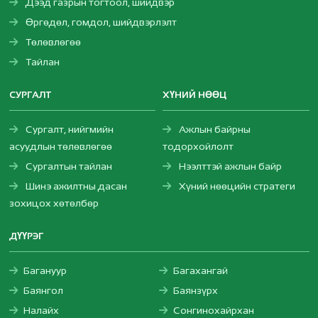
Дээд газрын тогтоол, шийдвэр
Өргөдөл, гомдол, шийдвэрлэлт
Төлөвлөгөө
Тайлан
СУРГАЛТ
ХҮНИЙ НӨӨЦ
Сургалт, нийгмийн
Ажлын байрны
асуудлын төлөвлөгөө
тодорхойлолт
Сургалтын тайлан
Нээлттэй ажлын байр
Шинэ ажилтны дасан
Хүний нөөцийн стратеги
зохицох хөтөлбөр
ДҮҮРЭГ
Багануур
Багахангай
Баянгол
Баянзүрх
Налайх
Сонгинохайрхан