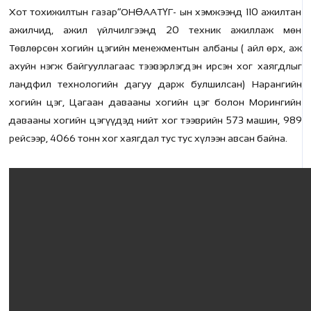
Хот тохижилтын газар”ОНӨААТҮГ- ын хэмжээнд 110 ажилтан
ажилчид, ажил үйлчилгээнд 20 техник ажиллаж мөн
Төвлөрсөн хогийн цэгийн менежментын албаны ( айл өрх, аж
ахуйн нэгж байгууллагаас тээвэрлэгдэн ирсэн хог хаягдлыг
ландфил технологийн дагуу дарж булшилсан) Нарангийн
хогийн цэг, Цагаан давааны хогийн цэг болон Морингийн
давааны хогийн цэгүүдэд нийт хог тээврийн 573 машин, 989
рейсээр, 4066 тонн хог хаягдал тус тус хүлээн авсан байна.