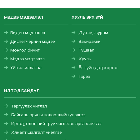
МЭДЭЭ МЭДЭЭЛЭЛ
ХУУЛЬ ЭРХ ЗҮЙ
Видео мэдээлэл
Дүрэм, журам
Диспетчерийн мэдээ
Захирамж
Монгол бичиг
Тушаал
Мэдээ мэдээлэл
Хууль
Үйл ажиллагаа
Ёс зүйн дэд хороо
Гэрээ
ИЛ ТОД БАЙДАЛ
Тэргүүлэх чиглэл
Байгаль орчны нөлөөллийн үнэлгээ
Иргэд, олон нийт рүү чиглэсэн арга хэмжээ
Хяналт шалгалт үнэлгээ